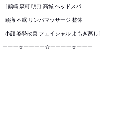
［鶴崎 森町 明野 高城 ヘッドスパ
頭痛 不眠 リンパマッサージ 整体
小顔 姿勢改善 フェイシャル よもぎ蒸し］
ーーー☆ーーーー☆ーーーー☆ーーー