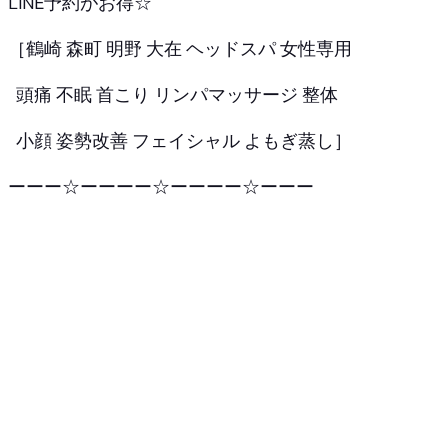
LINE予約がお得☆
［鶴崎 森町 明野 大在 ヘッドスパ 女性専用
頭痛 不眠 首こり リンパマッサージ 整体
小顔 姿勢改善 フェイシャル よもぎ蒸し］
ーーー☆ーーーー☆ーーーー☆ーーー