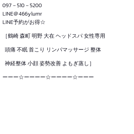
097－510－5200
LINE＠466ylumr
LINE予約がお得☆
［鶴崎 森町 明野 大在 ヘッドスパ 女性専用
頭痛 不眠 首こり リンパマッサージ 整体
神経整体 小顔 姿勢改善 よもぎ蒸し］
ーーー☆ーーーー☆ーーーー☆ーーー