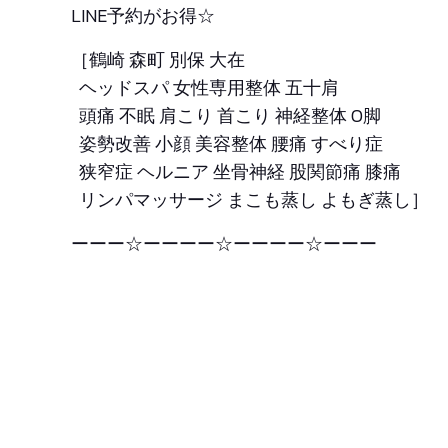
LINE予約がお得☆
［鶴崎 森町 別保 大在
ヘッドスパ 女性専用整体 五十肩
頭痛 不眠 肩こり 首こり 神経整体 O脚
姿勢改善 小顔 美容整体 腰痛 すべり症
狭窄症 ヘルニア 坐骨神経 股関節痛 膝痛
リンパマッサージ まこも蒸し よもぎ蒸し］
ーーー☆ーーーー☆ーーーー☆ーーー