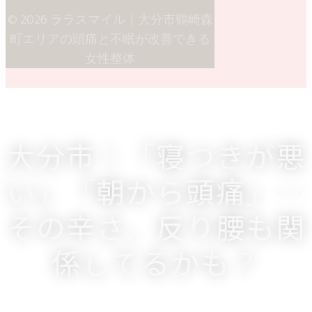
© 2026 ララスマイル｜大分市鶴崎森
町エリアの頭痛と不眠が改善できる
女性整体
大分市｜「寝つきが悪
い」「朝から頭痛」…
その辛さ、反り腰も関
係してるかも？