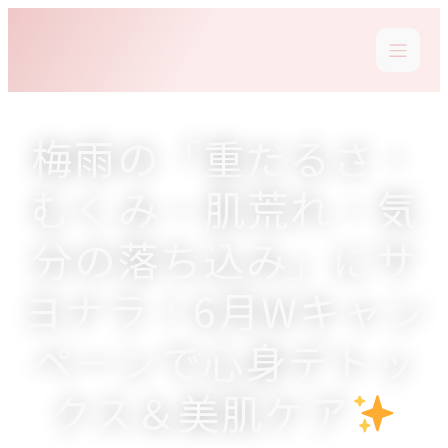
梅雨の「重だるさ・
むくみ・肌荒れ・気
分の落ち込み」にサ
ヨナラ！6月Wキャン
ペーンで心身デトッ
クス＆美肌ケア