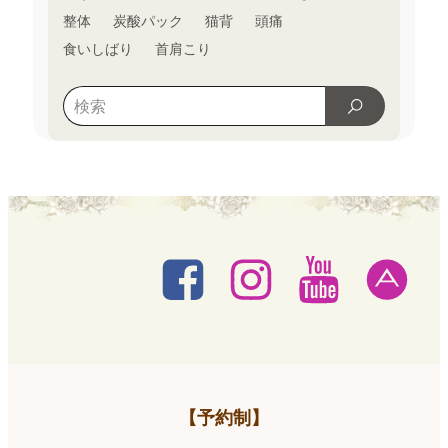
整体
炭酸パック
猫背
頭痛
食いしばり
首肩こり
【予約制】