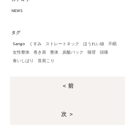
NEWS
タグ
Sango
くすみ
ストレートネック
ほうれい線
不眠
女性整体
巻き肩
整体
炭酸パック
猫背
頭痛
食いしばり
首肩こり
＜ 前
次 ＞