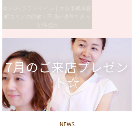
© 2026 ララスマイル｜大分市鶴崎森
町エリアの頭痛と不眠が改善できる
女性整体
7月のご来店プレゼン
ト☆
NEWS