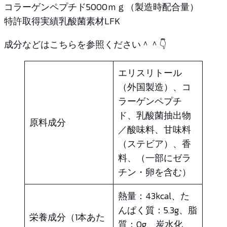
コラーゲンペプチド5000ｍｇ（製造時配合量）
特許取得実績乳酸菌素材LFK
成分などはこちらを参照ください＾＾👇
エリスリトール
（外国製造）、コ
ラーゲンペプチ
ド、乳酸菌抽出物
原料成分
／酸味料、甘味料
（ステビア）、香
料、（一部にゼラ
チン・卵を含む）
熱量：43kcal、た
んぱく質：5.3g、脂
栄養成分（1本あた
質：0g、炭水化