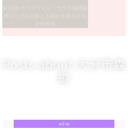
© 2026 ララスマイル｜大分市鶴崎森
町エリアの頭痛と不眠が改善できる
女性整体
Posts about 大分市森
町
11月 10