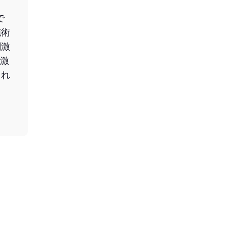
で
施術
刺激
激
くれ