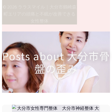
© 2026 ララスマイル｜大分市鶴崎森
町エリアの頭痛と不眠が改善できる
女性整体
Posts about 大分市骨
盤の歪み