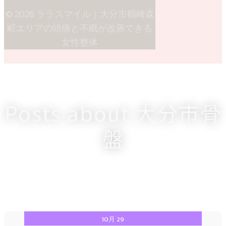
© 2026 ララスマイル｜大分市鶴崎森
町エリアの頭痛と不眠が改善できる
女性整体
Posts about 大分市骨
盤
10月 29