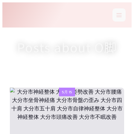
Posts about O脚
5月 15