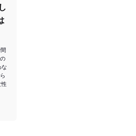
し
は
瞬間
の
わな
ら
女性