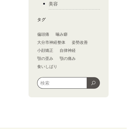
美容
タグ
偏頭痛
噛み癖
大分市神経整体
姿勢改善
小顔矯正
自律神経
顎の歪み
顎の痛み
食いしばり