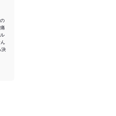
の
頭痛
ル
せん
る決